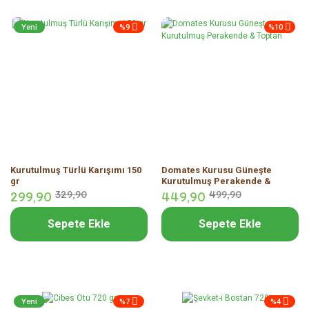
Yeni
%9
%10
Kurutulmuş Türlü Karışımı 150
Domates Kurusu Güneşte
gr
Kurutulmuş Perakende &
Toptan
299,
90
329,
90
449,
90
499,
90
Sepete Ekle
Sepete Ekle
Yeni
%7
%4