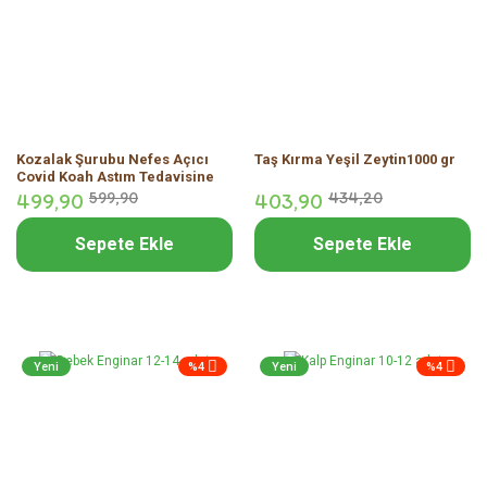
Kozalak Şurubu Nefes Açıcı
Taş Kırma Yeşil Zeytin1000 gr
Covid Koah Astım Tedavisine
Yardımcı Doğal Şurup 450 ml
499,
90
599,
90
403,
90
434,
20
Sepete Ekle
Sepete Ekle
Yeni
%4
Yeni
%4