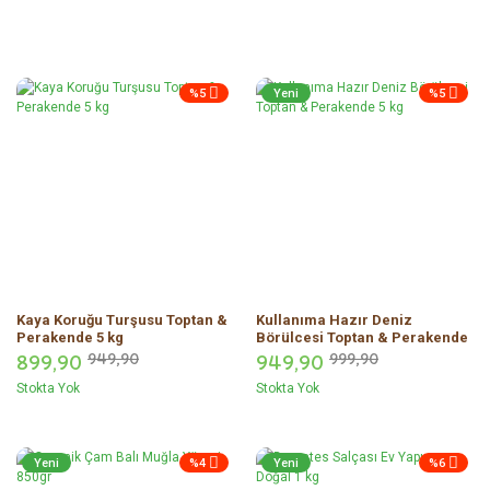
%5
Yeni
%5
Kaya Koruğu Turşusu Toptan &
Kullanıma Hazır Deniz
Perakende 5 kg
Börülcesi Toptan & Perakende
5 kg
899,
90
949,
90
949,
90
999,
90
Stokta Yok
Stokta Yok
Yeni
%4
Yeni
%6