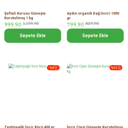
Şeftali Kurusu Güneşte
Aydın organik Dağ İnciri 1000
Kurutulmuş 1 kg
gr
999,
90
1.199,
90
799,
90
829,
90
Sepete Ekle
Sepete Ekle
%9
%11
Zeytinyağlı İncir Kürü 400 gr
İncir Cipsi Güneşte Kurutulmuş