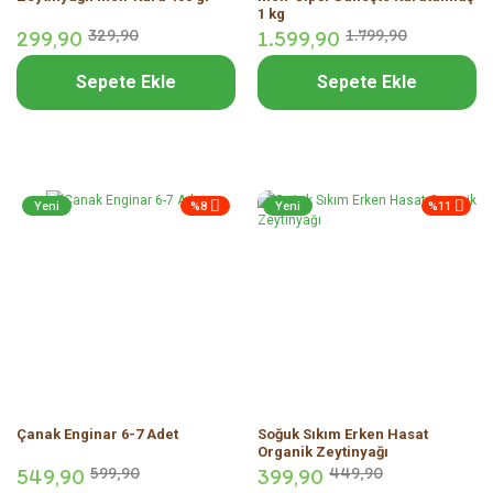
1 kg
299,
90
329,
90
1.599,
90
1.799,
90
Sepete Ekle
Sepete Ekle
Yeni
%8
Yeni
%11
Çanak Enginar 6-7 Adet
Soğuk Sıkım Erken Hasat
Organik Zeytinyağı
549,
90
599,
90
399,
90
449,
90