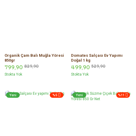
Organik Çam Balı Muğla Yöresi
Domates Salçası Ev Yapımı
850gr
Doğal 1 kg
799,
90
829,
90
499,
90
529,
90
Stokta Yok
Stokta Yok
Yeni
%5
Yeni
%11