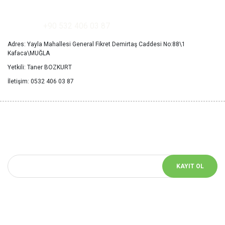
+90 532 406 03 87
Adres: Yayla Mahallesi General Fikret Demirtaş Caddesi No:88\1
Kafaca\MUĞLA
Yetkili: Taner BOZKURT
İletişim: 0532 406 03 87
YENİ HABERLERİ
KAÇIRMAYIN
Bizimle iletişimde kalın! Size özel bildirimler için mail adresinizi girin
KAYIT OL
Bizi Takip Et!
Sosyal medyada bizi takip et yeniliklerden haberdar ol.