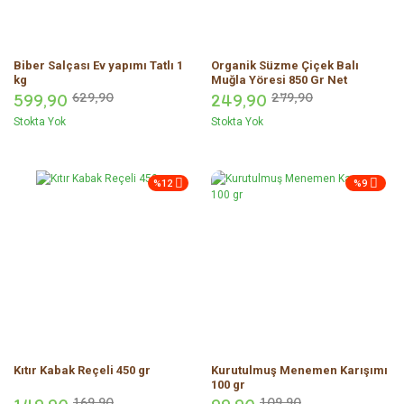
Biber Salçası Ev yapımı Tatlı 1
Organik Süzme Çiçek Balı
kg
Muğla Yöresi 850 Gr Net
599,
90
629,
90
249,
90
279,
90
Stokta Yok
Stokta Yok
%12
%9
Kıtır Kabak Reçeli 450 gr
Kurutulmuş Menemen Karışımı
100 gr
169,
90
109,
90