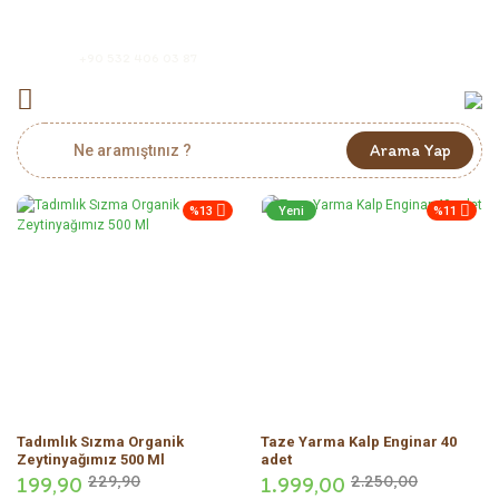
+90 532 406 03 87
Arama Yap
%13
Yeni
%11
Tadımlık Sızma Organik
Taze Yarma Kalp Enginar 40
Zeytinyağımız 500 Ml
adet
199,
90
229,
90
1.999,
00
2.250,
00