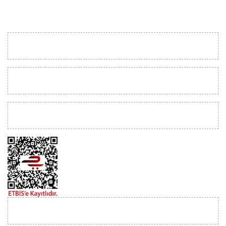
KURUMSAL
MÜŞTERİ İLİŞKİLERİ
YARDIM
İLETİŞİM