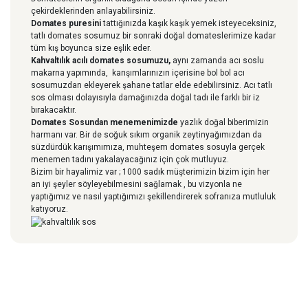
çekirdeklerinden anlayabilirsiniz.
Domates puresini
tattığınızda kaşık kaşık yemek isteyeceksiniz,
tatlı domates sosumuz bir sonraki doğal domateslerimize kadar
tüm kış boyunca size eşlik eder.
Kahvaltılık acılı domates sosumuzu,
aynı zamanda acı soslu
makarna yapımında, karışımlarınızın içerisine bol bol acı
sosumuzdan ekleyerek şahane tatlar elde edebilirsiniz. Acı tatlı
sos olması dolayısıyla damağınızda doğal tadı ile farklı bir iz
bırakacaktır.
Domates Sosundan menemenimizde
yazlık doğal biberimizin
harmanı var. Bir de soğuk sıkım organik zeytinyağımızdan da
süzdürdük karışımımıza, muhteşem domates sosuyla gerçek
menemen tadını yakalayacağınız için çok mutluyuz.
Bizim bir hayalimiz var ; 1000 sadık müşterimizin bizim için her
an iyi şeyler söyleyebilmesini sağlamak , bu vizyonla ne
yaptığımız ve nasıl yaptığımızı şekillendirerek sofranıza mutluluk
katıyoruz.
Bu ürüne ilk yorumu siz yapın!