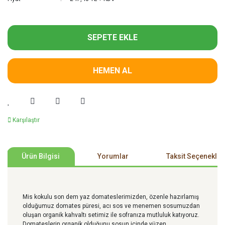
SEPETE EKLE
HEMEN AL
Karşılaştır
Ürün Bilgisi
Yorumlar
Taksit Seçenekler
Mis kokulu son dem yaz domateslerimizden, özenle hazırlamış
olduğumuz domates püresi, acı sos ve menemen sosumuzdan
oluşan organik kahvaltı setimiz ile sofranıza mutluluk katıyoruz.
Domateslerin organik olduğunu sosun içinde yüzen