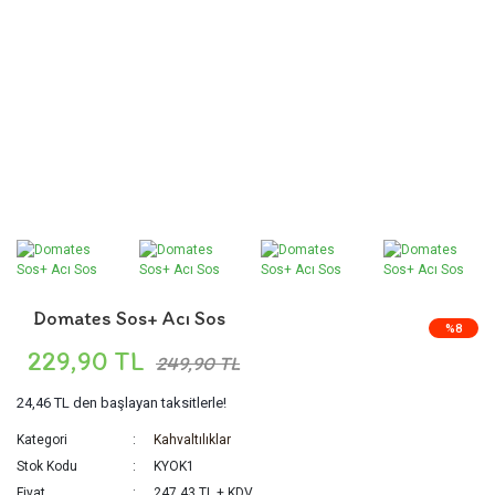
Domates Sos+ Acı Sos
%8
229,90 TL
249,90 TL
24,46 TL
den başlayan taksitlerle!
Kategori
Kahvaltılıklar
Stok Kodu
KYOK1
Fiyat
247,43 TL + KDV