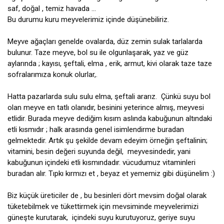
saf, doğal , temiz havada ...

Bu durumu kuru meyvelerimiz içinde düşünebiliriz.

Meyve ağaçları genelde ovalarda, düz zemin sulak tarlalarda 
bulunur. Taze meyve, bol su ile olgunlaşarak, yaz ve güz 
aylarında ; kayısı, şeftali, elma , erik, armut, kivi olarak taze taze 
sofralarımıza konuk olurlar,.

Hatta pazarlarda sulu sulu elma, şeftali ararız.  Çünkü suyu bol 
olan meyve en tatlı olanıdır, besinini yeterince almış, meyvesi 
etlidir. Burada meyve dediğim kısım aslında kabuğunun altındaki 
etli kısmıdır ; halk arasında genel isimlendirme buradan 
gelmektedir. Artık şu şekilde devam edeyim örneğin şeftalinin;  
vitamini, besin değeri suyunda değil,  meyvesindedir, yani 
kabuğunun içindeki etli kısmındadır. vücudumuz vitaminleri 
buradan alır. Tıpkı kırmızı et , beyaz et yememiz gibi düşünelim :) 

Biz küçük üreticiler de , bu besinleri dört mevsim doğal olarak 
tüketebilmek ve tükettirmek için mevsiminde meyvelerimizi 
güneşte kurutarak,  içindeki suyu kurutuyoruz, geriye suyu 