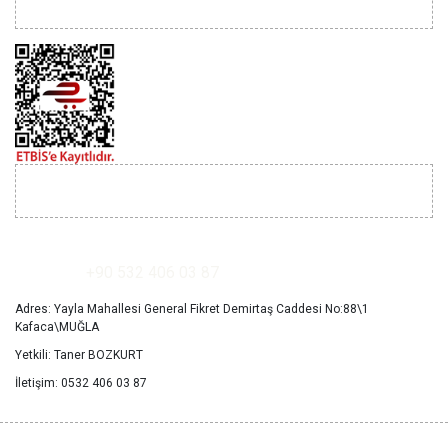
YARDIM
İLETİŞİM
+90 532 406 03 87
Adres: Yayla Mahallesi General Fikret Demirtaş Caddesi No:88\1
Kafaca\MUĞLA
Yetkili: Taner BOZKURT
İletişim: 0532 406 03 87