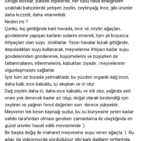
Sevgili dostlar, yüksek tepelerde, her türlü hava kirliliğinden 
uzaktaki bahçelerde yetişen zeytin, zeytinyağı, incir, gibi ürünler 
daha lezzetli, daha vitaminlidir.

Neden mi ? 

Çünkü, kış geldiğinde karlı havada, incir ve zeytin ağaçları, 
gövdelerine yapışan karların sularını emerek, tüm yıl boyunca 
ihtiyaçları olan suyu  stoklarlar. Yazın havalar kurak gittiğinde, 
depoladıkları suyu kullanarak, meyvelerine ihtiyacı kadar suyu 
gövdelerinden göndererek, büyümelerini ve büyürken de 
tatlanmalarını, etlenmelerini, kabuktan ziyade , meyvelerinin 
olgunlaşmasını sağlarlar. 

İşte tüm sır burada yatmaktadır, bu yüzden organik dağ inciri, 
daha ballı, ince kabuklu, içi akışkan ve iri olur.

Dağ zeytini daha iri, daha ince kabuklu ve etli olur, yağında asit 
oranı yok denecek kadar az olup, doğal olarak beslendiği için 
zeytinin ve yağının fenol değerleri son  derece yüksektir..

Meyvenin tek besin kaynağı sudur, bu su bünyesine yeteri kadar 
sahibi tarafından olması gereken zamanlama ile ulaştığında en 
güzel ürünler hasat edilir mevsiminde :) 

Bir başka değiş ile maharet meyvesine suyu veren ağaçta :)  Bu 
ağaç da videomuzda gördüğünüz gibi karlı dağların sırtlarında,  