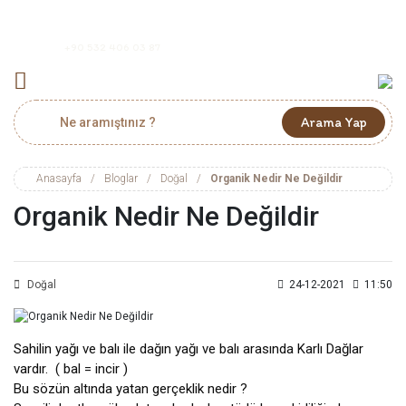
+90 532 406 03 87
Arama Yap
Anasayfa
Bloglar
Doğal
Organik Nedir Ne Değildir
Organik Nedir Ne Değildir
Doğal
24-12-2021
11:50
Sahilin yağı ve balı ile dağın yağı ve balı arasında Karlı Dağlar 
vardır.  ( bal = incir )

Bu sözün altında yatan gerçeklik nedir ? 
