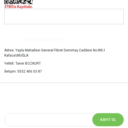
İLETİŞİM
+90 532 406 03 87
Adres: Yayla Mahallesi General Fikret Demirtaş Caddesi No:88\1
Kafaca\MUĞLA
Yetkili: Taner BOZKURT
İletişim: 0532 406 03 87
YENİ HABERLERİ
KAÇIRMAYIN
Bizimle iletişimde kalın! Size özel bildirimler için mail adresinizi girin
KAYIT OL