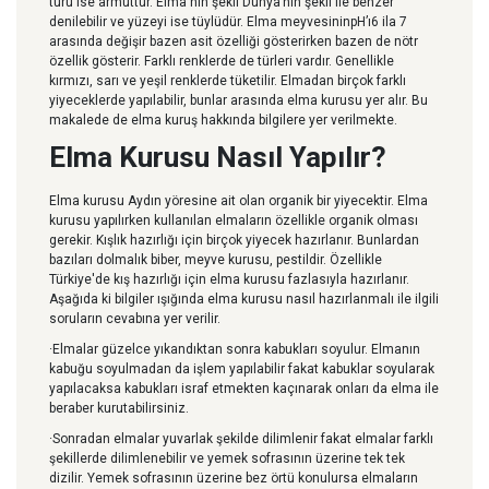
türü ise armuttur. Elma'nın şekli Dünya’nın şekli ile benzer
denilebilir ve yüzeyi ise tüylüdür. Elma meyvesininpH’ı6 ila 7
arasında değişir bazen asit özelliği gösterirken bazen de nötr
özellik gösterir. Farklı renklerde de türleri vardır. Genellikle
kırmızı, sarı ve yeşil renklerde tüketilir. Elmadan birçok farklı
yiyeceklerde yapılabilir, bunlar arasında elma kurusu yer alır. Bu
makalede de elma kuruş hakkında bilgilere yer verilmekte.
Elma Kurusu Nasıl Yapılır?
Elma kurusu Aydın yöresine ait olan organik bir yiyecektir. Elma
kurusu yapılırken kullanılan elmaların özellikle organik olması
gerekir. Kışlık hazırlığı için birçok yiyecek hazırlanır. Bunlardan
bazıları dolmalık biber, meyve kurusu, pestildir. Özellikle
Türkiye'de kış hazırlığı için elma kurusu fazlasıyla hazırlanır.
Aşağıda ki bilgiler ışığında elma kurusu nasıl hazırlanmalı ile ilgili
soruların cevabına yer verilir.
·Elmalar güzelce yıkandıktan sonra kabukları soyulur. Elmanın
kabuğu soyulmadan da işlem yapılabilir fakat kabuklar soyularak
yapılacaksa kabukları israf etmekten kaçınarak onları da elma ile
beraber kurutabilirsiniz.
·Sonradan elmalar yuvarlak şekilde dilimlenir fakat elmalar farklı
şekillerde dilimlenebilir ve yemek sofrasının üzerine tek tek
dizilir. Yemek sofrasının üzerine bez örtü konulursa elmaların