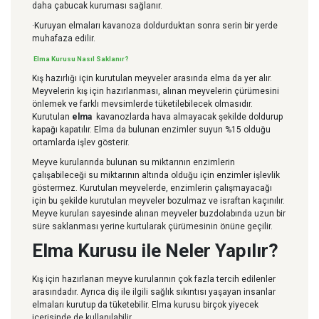
daha çabucak kuruması sağlanır.
·Kuruyan elmaları kavanoza doldurduktan sonra serin bir yerde
muhafaza edilir.
Elma Kurusu Nasıl Saklanır?
Kış hazırlığı için kurutulan meyveler arasında elma da yer alır.
Meyvelerin kış için hazırlanması, alınan meyvelerin çürümesini
önlemek ve farklı mevsimlerde tüketilebilecek olmasıdır.
Kurutulan
elma
kavanozlarda hava almayacak şekilde doldurup
kapağı kapatılır. Elma da bulunan enzimler suyun %15 olduğu
ortamlarda işlev gösterir.
Meyve kurularında bulunan su miktarının enzimlerin
çalışabileceği su miktarının altında olduğu için enzimler işlevlik
göstermez. Kurutulan meyvelerde, enzimlerin çalışmayacağı
için bu şekilde kurutulan meyveler bozulmaz ve israftan kaçınılır.
Meyve kuruları sayesinde alınan meyveler buzdolabında uzun bir
süre saklanması yerine kurtularak çürümesinin önüne geçilir.
Elma Kurusu ile Neler Yapılır?
Kış için hazırlanan meyve kurularının çok fazla tercih edilenler
arasındadır. Ayrıca diş ile ilgili sağlık sıkıntısı yaşayan insanlar
elmaları kurutup da tüketebilir. Elma kurusu birçok yiyecek
içerisinde de kullanılabilir.