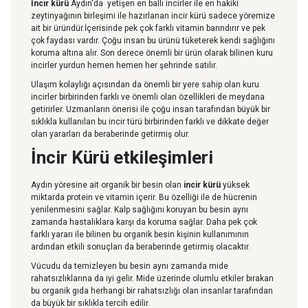
İncir kürü
Aydın'da yetişen en ballı incirler ile en hakiki
zeytinyağının birleşimi ile hazırlanan incir kürü sadece yöremize
ait bir üründür.İçerisinde pek çok farklı vitamin barındırır ve pek
çok faydası vardır. Çoğu insan bu ürünü tüketerek kendi sağlığını
koruma altına alır. Son derece önemli bir ürün olarak bilinen kuru
incirler yurdun hemen hemen her şehrinde satılır.
Ulaşım kolaylığı açısından da önemli bir yere sahip olan kuru
incirler birbirinden farklı ve önemli olan özellikleri de meydana
getirirler. Uzmanların önerisi ile çoğu insan tarafından büyük bir
sıklıkla kullanılan bu incir türü birbirinden farklı ve dikkate değer
olan yararları da beraberinde getirmiş olur.
İncir Kürü etkileşimleri
Aydın yöresine ait organik bir besin olan
incir
kürü
yüksek
miktarda protein ve vitamin içerir. Bu özelliği ile de hücrenin
yenilenmesini sağlar. Kalp sağlığını koruyan bu besin aynı
zamanda hastalıklara karşı da koruma sağlar. Daha pek çok
farklı yararı ile bilinen bu organik besin kişinin kullanımının
ardından etkili sonuçları da beraberinde getirmiş olacaktır.
Vücudu da temizleyen bu besin aynı zamanda mide
rahatsızlıklarına da iyi gelir. Mide üzerinde olumlu etkiler bırakan
bu organik gıda herhangi bir rahatsızlığı olan insanlar tarafından
da büyük bir sıklıkla tercih edilir.