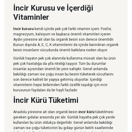
İncir Kurusu ve İçerdiği
Vitaminler
İncir kurusu
kendi içinde pek çok farklı vitamini içerir. Fosfor,
magnezyum, kalsiyum ve başkaca önemli vitaminleri içeren
Aydın yöresine ait olan bu organik besin son derece önemlidir.
Bunun dışında A, E, C, K vitaminlerini de içinde barındıran organik
besin insanların vücudunda önemli katkılara neden oluyor.
Günlük hayatın pek çok alanında kullanıma müsait olan bu ürün
pek çok hastalığa da şifa niteliği taşıyor. Tüm bu durumlar
insanlar açısından önemli bir yere sahiptir. Genel anlamda
bakıldığı zaman ise çoğu insan bu besini tüketerek vücutlarını
son derece kaliteli bir yapıya getirmiş oluyorlar. İçerdiği
vitaminlerin hepsi birbirinden farklı özellik taşıdığı için incir
kurusunun faydaları da bir hayli fazladır.
İncir Kürü Tüketimi
Anadolu yöresine ait olan organik besin
incir
kürü
tüketilmesi
gereken gıdalar arasında yer alır. Günlük hayatta pek çok yerde
kullanılan bu ürün oldukça değerlidir. Genel anlamda bakıldığı
zaman ise çoğu tüketicinin bu gıdayı günün belirli saatlerinde