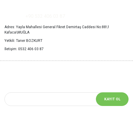
+90 532 406 03 87
Adres: Yayla Mahallesi General Fikret Demirtaş Caddesi No:88\1
Kafaca\MUĞLA
Yetkili: Taner BOZKURT
İletişim: 0532 406 03 87
YENİ HABERLERİ
KAÇIRMAYIN
Bizimle iletişimde kalın! Size özel bildirimler için mail adresinizi girin
KAYIT OL
Bizi Takip Et!
Sosyal medyada bizi takip et yeniliklerden haberdar ol.