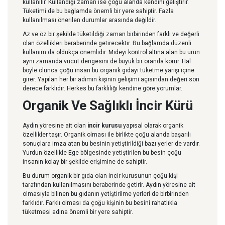
kullanılır. Kullandığı zaman ise çoğu alanda kendini geliştirir.
Tüketimi de bu bağlamda önemli bir yere sahiptir. Fazla
kullanılması önerilen durumlar arasında değildir.
Az ve öz bir şekilde tüketildiği zaman birbirinden farklı ve değerli
olan özellikleri beraberinde getirecektir. Bu bağlamda düzenli
kullanım da oldukça önemlidir. Mideyi kontrol altına alan bu ürün
aynı zamanda vücut dengesini de büyük bir oranda korur. Hal
böyle olunca çoğu insan bu organik gıdayı tüketme yarışı içine
girer. Yapılan her bir adımın kişinin gelişimi açısından değeri son
derece farklıdır. Herkes bu farklılığı kendine göre yorumlar.
Organik Ve Sağlıklı İncir Kürü
Aydın yöresine ait olan
incir
kurusu
yapısal olarak organik
özellikler taşır. Organik olması ile birlikte çoğu alanda başarılı
sonuçlara imza atan bu besinin yetiştirildiği bazı yerler de vardır.
Yurdun özellikle Ege bölgesinde yetiştirilen bu besin çoğu
insanın kolay bir şekilde erişimine de sahiptir.
Bu durum organik bir gıda olan incir kurusunun çoğu kişi
tarafından kullanılmasını beraberinde getirir. Aydın yöresine ait
olmasıyla bilinen bu gıdanın yetiştirilme yerleri de birbirinden
farklıdır. Farklı olması da çoğu kişinin bu besini rahatlıkla
tüketmesi adına önemli bir yere sahiptir.