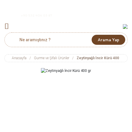
+90 532 406 03 87
Arama Yap
Anasayfa
Gurme ve Şifalı Ürünler
Zeytinyağlı İncir Kürü 400 gr