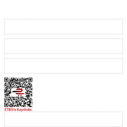
KURUMSAL
MÜŞTERİ İLİŞKİLERİ
YARDIM
İLETİŞİM