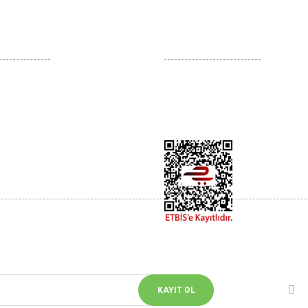
İLİŞKİLERİ
YARDIM
atış Sözleşmesi
Kargo Takibi
ğişim
Yeni Üyelik
Güvenlik
Üye Girişi
ler Politikası
Bizi 
rin
Sosyal m
KAYIT OL