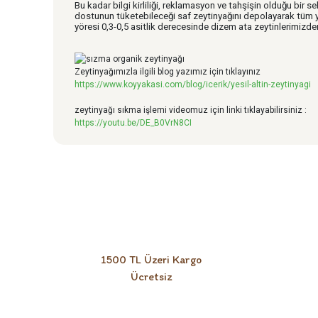
Bu kadar bilgi kirliliği, reklamasyon ve tahşişin olduğu bir s
dostunun tüketebileceği saf zeytinyağını depolayarak tüm yıl 
yöresi 0,3-0,5 asitlik derecesinde dizem ata zeytinlerimizde
Zeytinyağımızla ilgili blog yazımız için tıklayınız
https://www.koyyakasi.com/blog/icerik/yesil-altin-zeytinyagi
zeytinyağı sıkma işlemi videomuz için linki tıklayabilirsiniz :
https://youtu.be/DE_B0VrN8CI
1500 TL Üzeri Kargo
Ücretsiz