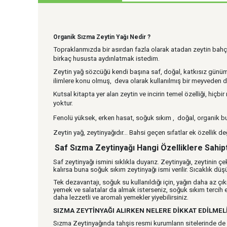
Organik Sızma Zeytin Yağı Nedir ?
Topraklarımızda bir asırdan fazla olarak atadan zeytin bahçe
birkaç hususta aydınlatmak istedim.
Zeytin yağ sözcüğü kendi başına saf, doğal, katkısız günümüz 
ilimlere konu olmuş, deva olarak kullanılmış bir meyveden 
Kutsal kitapta yer alan zeytin ve incirin temel özelliği, hiçb
yoktur.
Fenolü yüksek, erken hasat, soğuk sıkım , doğal, organik bu
Zeytin yağ, zeytinyağıdır… Bahsi geçen sıfatlar ek özellik de
Saf Sızma Zeytinyağı Hangi Özelliklere Sahip
Saf zeytinyağı ismini sıklıkla duyarız. Zeytinyağı, zeytinin çek
kalırsa buna soğuk sıkım zeytinyağı ismi verilir. Sıcaklık dü
Tek dezavantajı, soğuk su kullanıldığı için, yağın daha az çı
yemek ve salatalar da almak isterseniz, soğuk sıkım tercih ede
daha lezzetli ve aromalı yemekler yiyebilirsiniz.
SIZMA ZEYTİNYAĞI ALIRKEN NELERE DİKKAT EDİLMELİ
Sızma Zeytinyağında tahşis resmi kurumların sitelerinde de g