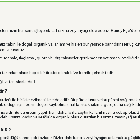
lerimizin her sene işleyerek saf sızma zeytinyağı elde ederiz.
Güney Ege'den sı
tabiri ile doğal, organik vs. anlam ve hisleri bünyesinde barındırır. Her üç kuts
dem vuruyoruz.
ir müdahale, ilaçlama , gübre vb. dış takviyeler gerekmeden yetişmesi özelliğidir.
 tanımlamaların hepsi bir üretici olarak bize komik gelmektedir.
J
ğil zaten olanlardır
tir?
irdeği ile birlikte ezilmesi ile elde edilir. Bir püre oluşur ve bu püreyi yoğurmak g
şük olduğu için, besin değeri kaybolmaz hatta sıcak sıkıma göre, daha sağlıklıdı
kmasıdır. Bu da üretim yapılırken, daha fazla zeytin kullanılmasına sebep olur. Z
bilirsiniz. Aydın ve Muğla'da organik olarak üretilen bu sızma zeytinyağları ile s
DİR ?
örüldüğü üzere çok fazladır. Bizler dahi karışık zeytinyağını anlamakta güçlük 