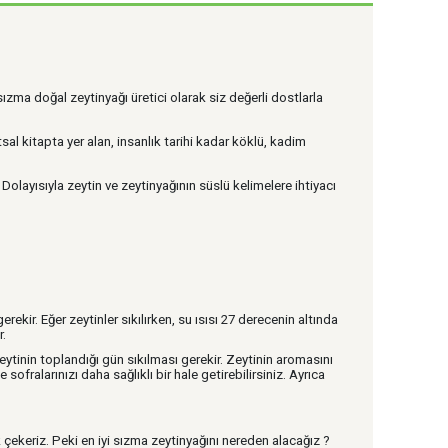
zma doğal zeytinyağı üretici olarak siz değerli dostlarla
al kitapta yer alan, insanlık tarihi kadar köklü, kadim
 Dolayısıyla zeytin ve zeytinyağının süslü kelimelere ihtiyacı
erekir. Eğer zeytinler sıkılırken, su ısısı 27 derecenin altında
r.
eytinin toplandığı gün sıkılması gerekir. Zeytinin aromasını
ofralarınızı daha sağlıklı bir hale getirebilirsiniz. Ayrıca
çekeriz. Peki en iyi sızma zeytinyağını nereden alacağız ?