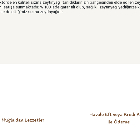
ektörde en kaliteli sızma zeytinyağı, tanıdıklarınızın bahçesinden elde edilen ze
satışa sunmaktadır. % 100 iade garantili olup, sağlıklı zeytinyağı yediğinize ka
n elde ettiğimiz sızma zeytinyağıdır.
Bu ürüne ilk yorumu siz yapın!
Yorum Yaz
Havale Eft veya Kredi K
Muğla'dan Lezzetler
ile Ödeme