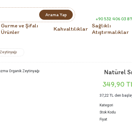
Arama Yap
+90 532 406 03 87
Gurme ve Şifalı
Sağlıklı
Kahvaltılıklar
Ürünler
Atıştırmalıklar
Zeytinyağı
Natürel S
349,90 T
37,22 TL
den başlay
Kategori
Stok Kodu
Fiyat