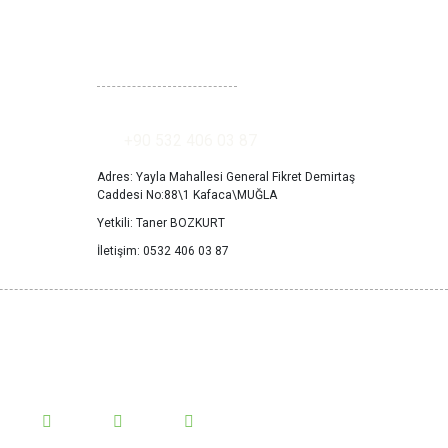
İLETİŞİM
+90 532 406 03 87
Adres: Yayla Mahallesi General Fikret Demirtaş
Caddesi No:88\1 Kafaca\MUĞLA
Yetkili: Taner BOZKURT
İletişim: 0532 406 03 87
Takip Et!
edyada bizi takip et yeniliklerden haberdar ol.