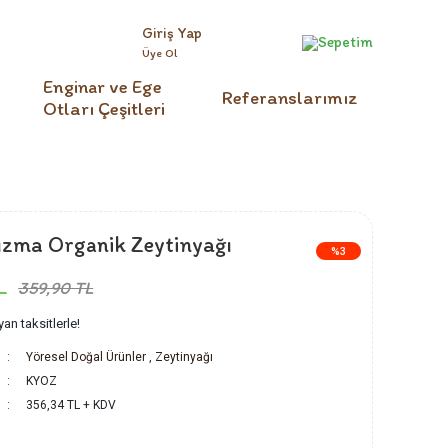
Giriş Yap
Sepetim
Üye Ol
Enginar ve Ege
Referanslarımız
Otları Çeşitleri
ızma Organik Zeytinyağı
%3
L
359,90 TL
an taksitlerle!
Yöresel Doğal Ürünler
,
Zeytinyağı
KYOZ
356,34 TL + KDV