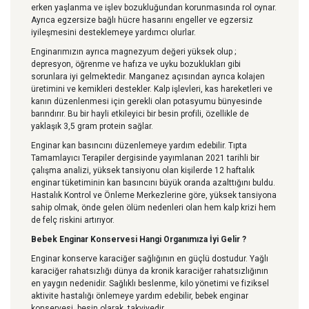
erken yaşlanma ve işlev bozukluğundan korunmasında rol oynar.
Ayrıca egzersize bağlı hücre hasarını engeller ve egzersiz
iyileşmesini desteklemeye yardımcı olurlar.
Enginarımızın ayrıca magnezyum değeri yüksek olup ;
depresyon, öğrenme ve hafıza ve uyku bozuklukları gibi
sorunlara iyi gelmektedir. Manganez açısından ayrıca kolajen
üretimini ve kemikleri destekler. Kalp işlevleri, kas hareketleri ve
kanın düzenlenmesi için gerekli olan potasyumu bünyesinde
barındırır. Bu bir hayli etkileyici bir besin profili, özellikle de
yaklaşık 3,5 gram protein sağlar.
Enginar kan basıncını düzenlemeye yardım edebilir. Tıpta
Tamamlayıcı Terapiler dergisinde yayımlanan 2021 tarihli bir
çalışma analizi, yüksek tansiyonu olan kişilerde 12 haftalık
enginar tüketiminin kan basıncını büyük oranda azalttığını buldu.
Hastalık Kontrol ve Önleme Merkezlerine göre, yüksek tansiyona
sahip olmak, önde gelen ölüm nedenleri olan hem kalp krizi hem
de felç riskini artırıyor.
Bebek Enginar Konservesi Hangi Organımıza İyi Gelir ?
Enginar konserve karaciğer sağlığının en güçlü dostudur. Yağlı
karaciğer rahatsızlığı dünya da kronik karaciğer rahatsızlığının
en yaygın nedenidir. Sağlıklı beslenme, kilo yönetimi ve fiziksel
aktivite hastalığı önlemeye yardım edebilir, bebek enginar
konservesi besin olarak takviyedir.