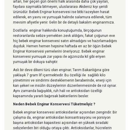
artan, her geçen gün önemi halk arasında daha çok yayılan,
faydası saymakla bitmeyen, uluslararası Akdeniz kıyı şeridi
ürünüdür. Bebek Enginar konservesi ise bitki tazeyken hasat
edilerek, en yavru ve yumuşak halinde salamura edilerek, tüm
mevsim afiyetle yenir. Gelin bir de detaylı bakalım enginarımıza.
Dostlarla enginar hakkında konuştuğumda, birçoğunun
restoranlarda sebze yemekten zevk aldığını, fakat çoğunun eve
hiç bebek enginar konservesi satın almadığını ve hazırlamadığını
duyduk. Hemen hemen hepsine haftada en az bir öğün Bebek
Enginar Konservesi yemelerini öneriyoruz. Bebek enginar
konservesi yumuşak zar yapısı ile ağzınızda kil gibi eriyen
yumuşak bir dokuya sahiptir.
Aslı bir deve dikeni türü olan enginar; Tarım Bakanlığına göre
yaklaşık 7 gram lif içermektedir. Bu özelliği ile sağlıklı kilo
yönetimini ve sindirimi desteklemenin beraberinde, enerji için
kan şekeri ve insülin düzeylerinin düzenlenmesinde de rol oynar.
Aynı zamanda bağışıklık, ruh hali ve antioksidan özelliği
kapsamında yararlı bağırsak bakterilerini besler.
Neden Bebek Enginar Konservesi Tüketmeliyiz ?
Bebek enginar konservesi antioksidanlar açısından zengindir. Bir
çalışma da, enginar antioksidan konsantrasyonu ve porsiyon
başına antioksidan kapasitesi açısından en yüksek sıradaki
sebzelerden biri olduğu ortaya çıktı. Antioksidanlar, hücrelerin