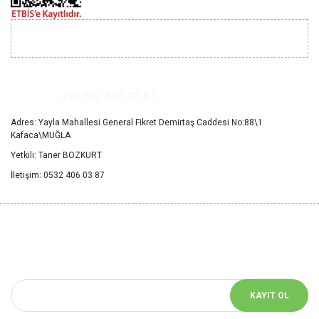
İLETİŞİM
+90 532 406 03 87
Adres: Yayla Mahallesi General Fikret Demirtaş Caddesi No:88\1
Kafaca\MUĞLA
Yetkili: Taner BOZKURT
İletişim: 0532 406 03 87
YENİ HABERLERİ
KAÇIRMAYIN
Bizimle iletişimde kalın! Size özel bildirimler için mail adresinizi girin
KAYIT OL