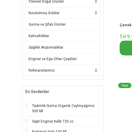
Yöresel Doğal Ürünler
Kurutulmuş Gıdalar
Gurme ve Şifalı Ürünler
Çanak 
549,
Kahvaltılıklar
Sağlıklı Atıştırmalıklar
Enginar ve Ege Otları Çeşitleri
Referanslarımız
Yeni
En Sevilenler
Tadımlık Sızma Organik Zeytinyağımız
500 Ml
Saplı Enginar Kalbi 720 cc
Kantaron Yağı 100 Ml