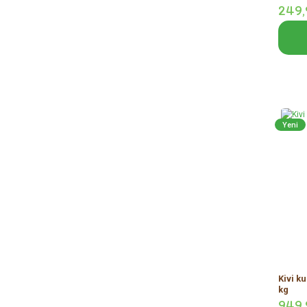
249,
Yeni
Kivi k
kg
949,