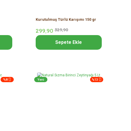
Kurutulmuş Türlü Karışımı 150 gr
299,
90
329,
90
Sepete Ekle
%8
Yeni
%13