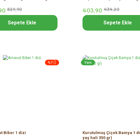
90
829,
90
403,
90
434,
20
Sepete Ekle
Sepete Ekle
%7
Yeni
t Biber 1 dizi
Kurutulmuş Çiçek Bamya 1 di
yaş hali 350 gr)