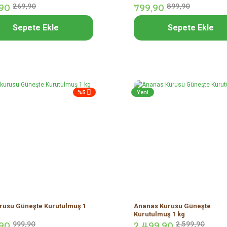
90
269,
90
799,
90
899,
90
Sepete Ekle
Sepete Ekle
%5
Yeni
urusu Güneşte Kurutulmuş 1
Ananas Kurusu Güneşte
Kurutulmuş 1 kg
90
999,
90
2.499,
90
2.599,
90