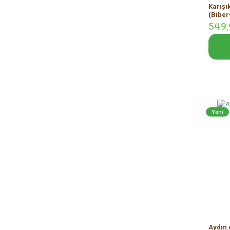
Karışı
(Biber
549,
Yeni
Aydın 