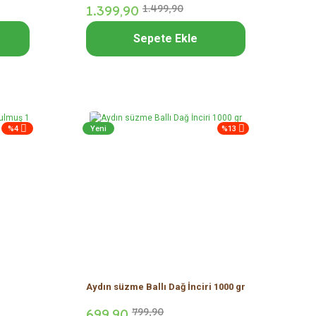
1.399,
90
1.499,
90
Sepete Ekle
%4
Yeni
%13
Aydın süzme Ballı Dağ İnciri 1000 gr
699,
90
799,
90