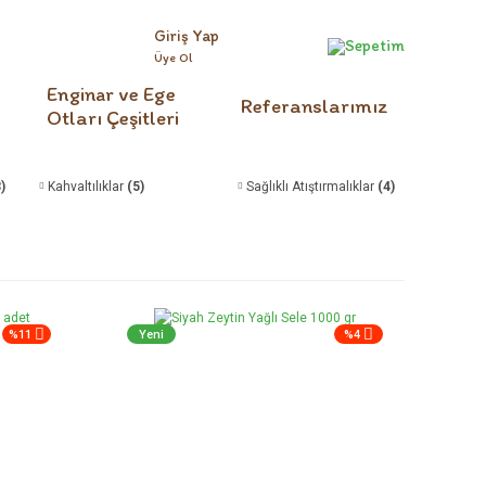
Giriş Yap
Sepetim
Üye Ol
Enginar ve Ege
Referanslarımız
Otları Çeşitleri
)
Kahvaltılıklar
(5)
Sağlıklı Atıştırmalıklar
(4)
%11
Yeni
%4