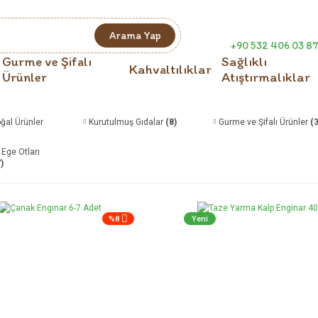
Arama Yap
+90 532 406 03 87
Gurme ve Şifalı
Sağlıklı
Kahvaltılıklar
Ürünler
Atıştırmalıklar
ğal Ürünler
Kurutulmuş Gıdalar
(8)
Gurme ve Şifalı Ürünler
(3
 Ege Otları
)
%8
Yeni