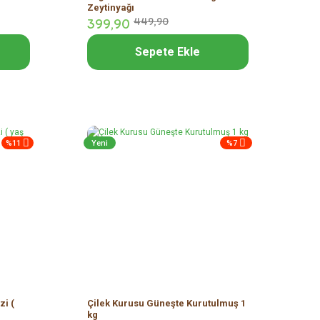
Zeytinyağı
399,
90
449,
90
Sepete Ekle
%11
Yeni
%7
zi (
Çilek Kurusu Güneşte Kurutulmuş 1
kg