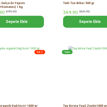
k Salça Ev Yapımı
Tatlı Toz Biber 500 gr
+Domates) 1 kg
90
599,
90
349,
90
369,
90
Sepete Ekle
Sepete Ekle
%4
Yeni
organik Dağ İnciri 1000 gr
Taş Kırma Yeşil Zeytin1000 g