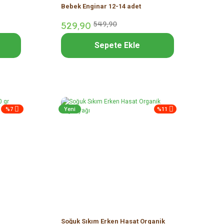
Bebek Enginar 12-14 adet
529,
90
549,
90
Sepete Ekle
%7
Yeni
%11
r
Soğuk Sıkım Erken Hasat Organik