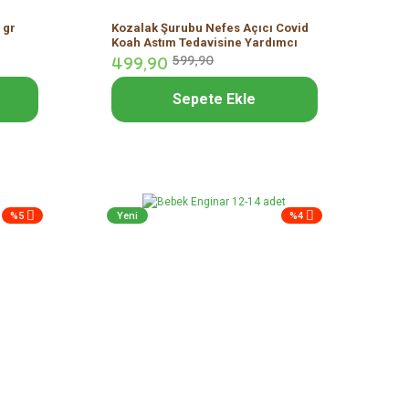
 gr
Kozalak Şurubu Nefes Açıcı Covid
Koah Astım Tedavisine Yardımcı
Doğal Şurup 450 ml
499,
90
599,
90
Sepete Ekle
%5
Yeni
%4