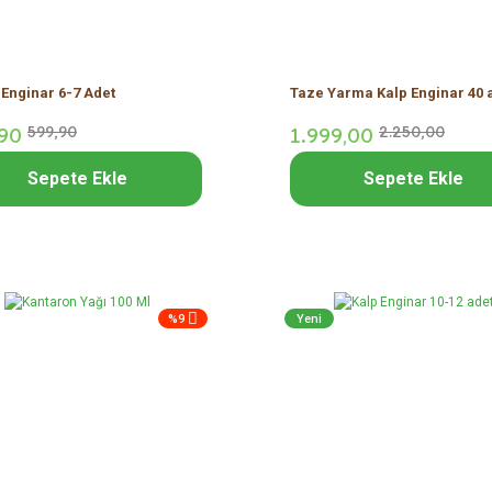
Enginar 6-7 Adet
Taze Yarma Kalp Enginar 40 
90
599,
90
1.999,
00
2.250,
00
Sepete Ekle
Sepete Ekle
%9
Yeni