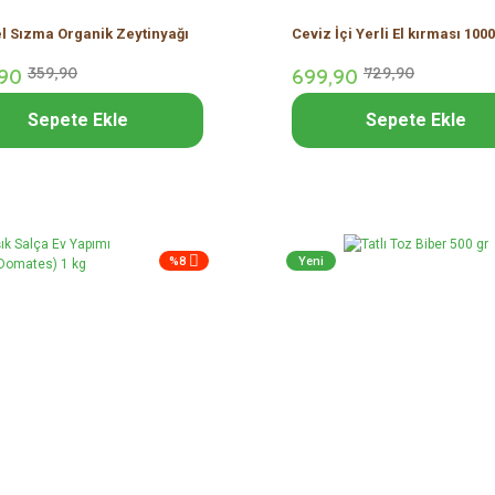
l Sızma Organik Zeytinyağı
Ceviz İçi Yerli El kırması 1000
90
359,
90
699,
90
729,
90
Sepete Ekle
Sepete Ekle
%8
Yeni