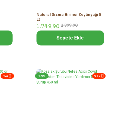
Natural Sızma Birinci Zeytinyağı 5
Lt
1.749,
90
1.999,
90
Sepete Ekle
%4
Yeni
%17