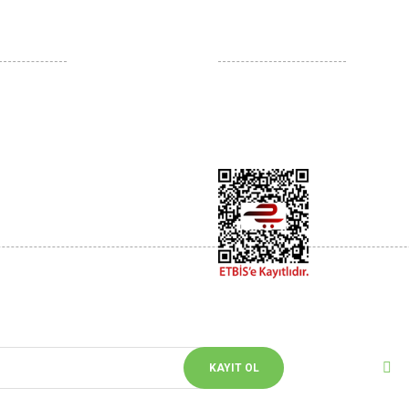
İLİŞKİLERİ
YARDIM
atış Sözleşmesi
Kargo Takibi
ğişim
Yeni Üyelik
Güvenlik
Üye Girişi
ler Politikası
Bizi 
rin
Sosyal m
KAYIT OL