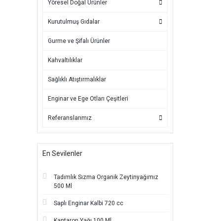
Yöresel Doğal Ürünler
Kurutulmuş Gıdalar
Gurme ve Şifalı Ürünler
Kahvaltılıklar
Sağlıklı Atıştırmalıklar
Enginar ve Ege Otları Çeşitleri
Referanslarımız
En Sevilenler
Tadımlık Sızma Organik Zeytinyağımız
500 Ml
Saplı Enginar Kalbi 720 cc
Kantaron Yağı 100 Ml