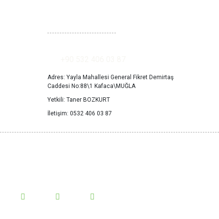
İLETİŞİM
+90 532 406 03 87
Adres: Yayla Mahallesi General Fikret Demirtaş
Caddesi No:88\1 Kafaca\MUĞLA
Yetkili: Taner BOZKURT
İletişim: 0532 406 03 87
Takip Et!
edyada bizi takip et yeniliklerden haberdar ol.