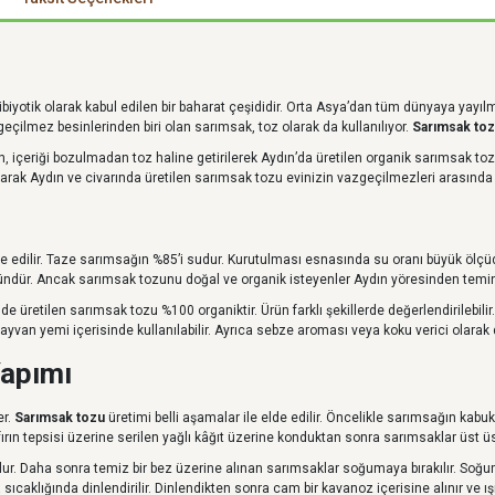
ibiyotik olarak kabul edilen bir baharat çeşididir. Orta Asya’dan tüm dünyaya yay
geçilmez besinlerinden biri olan sarımsak, toz olarak da kullanılıyor.
Sarımsak to
n, içeriği bozulmadan toz haline getirilerek Aydın’da üretilen organik sarımsak t
olarak Aydın ve civarında üretilen sarımsak tozu evinizin vazgeçilmezleri arasında y
e edilir. Taze sarımsağın %85’i sudur. Kurutulması esnasında su oranı büyük ölçüd
üründür. Ancak sarımsak tozunu doğal ve organik isteyenler Aydın yöresinden temin 
 üretilen sarımsak tozu %100 organiktir. Ürün farklı şekillerde değerlendirilebilir. 
 hayvan yemi içerisinde kullanılabilir. Ayrıca sebze aroması veya koku verici olarak d
Yapımı
er.
Sarımsak tozu
üretimi belli aşamalar ile elde edilir. Öncelikle sarımsağın kabuk
fırın tepsisi üzerine serilen yağlı kâğıt üzerine konduktan sonra sarımsaklar üst ü
vrulur. Daha sonra temiz bir bez üzerine alınan sarımsaklar soğumaya bırakılır. S
sıcaklığında dinlendirilir. Dinlendikten sonra cam bir kavanoz içerisine alınır ve 