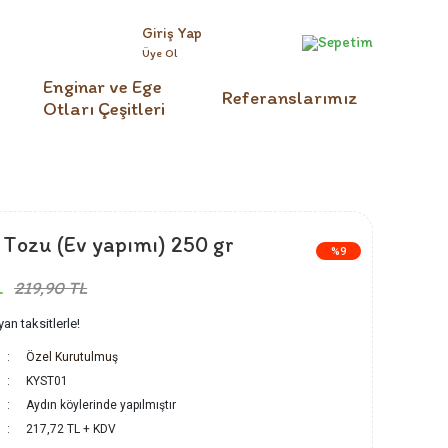
Giriş Yap
Sepetim
Üye Ol
Enginar ve Ege
Referanslarımız
Otları Çeşitleri
Tozu (Ev yapımı) 250 gr
%9
L
219,90 TL
an taksitlerle!
Özel Kurutulmuş
KYST01
Aydın köylerinde yapılmıştır
217,72 TL + KDV