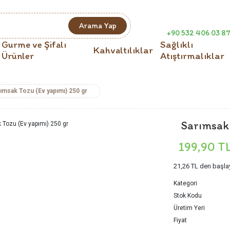
Arama Yap
+90 532 406 03 87
Gurme ve Şifalı
Sağlıklı
Kahvaltılıklar
Ürünler
Atıştırmalıklar
ımsak Tozu (Ev yapımı) 250 gr
Sarımsak 
199,90 T
21,26 TL
den başlay
Kategori
Stok Kodu
Üretim Yeri
Fiyat