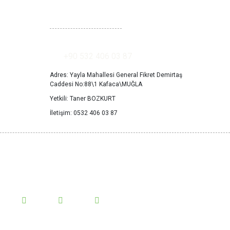
İLETİŞİM
+90 532 406 03 87
Adres: Yayla Mahallesi General Fikret Demirtaş
Caddesi No:88\1 Kafaca\MUĞLA
Yetkili: Taner BOZKURT
İletişim: 0532 406 03 87
Takip Et!
edyada bizi takip et yeniliklerden haberdar ol.