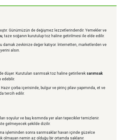
ılmıştır. Günümüzün de değişmez lezzetlerindendir. Yemekler ve
zu
, taze soğanın kurutulup toz haline getirilmesi ile elde edilir.
ozu damak zevkinize değer katıyor. İnternetten, marketlerden ve
erini alsın.
e düşer. Kurutulan sarımsak toz haline getirilerek
sarımsak
edebilir.
Hazır çorba içerisinde, bulgur ve pirinç pilavı yapımında, et ve
a tercih edilir.
ları soyulur ve baş kısmında yer alan tepecikler temizlenir.
ste gelmeyecek şekilde dizilir.
oğuma işleminden sonra sarımsaklar havan içinde güzelce
ışık olmayan nemin az olduğu bir ortamda saklanır.