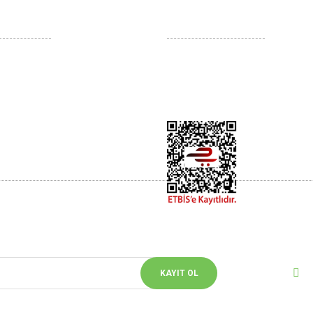
İLİŞKİLERİ
YARDIM
atış Sözleşmesi
Kargo Takibi
ğişim
Yeni Üyelik
Güvenlik
Üye Girişi
ler Politikası
Bizi 
rin
Sosyal m
KAYIT OL