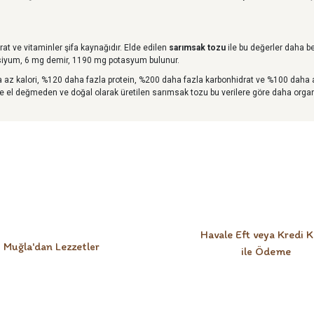
rat ve vitaminler şifa kaynağıdır. Elde edilen
sarımsak tozu
ile bu değerler daha b
lsiyum, 6 mg demir, 1190 mg potasyum bulunur.
az kalori, %120 daha fazla protein, %200 daha fazla karbonhidrat ve %100 daha 
e el değmeden ve doğal olarak üretilen sarımsak tozu bu verilere göre daha organ
Bu ürüne ilk yorumu siz yapın!
Yorum Yaz
Havale Eft veya Kredi K
Muğla'dan Lezzetler
ile Ödeme