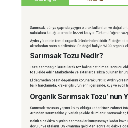
Sarımsak, dünya çapında yaygın olarak kullanılan ve doğal ant
salatalara kattığı aroma ile lezzet katıyor. Türk mutfağının vaz
Aydın yöresinin temel organik ürünlerinden biridir. El değmede
aktarlardan satın alabilirsiniz. En doğal haliyle %100 organik 
Sarımsak Tozu Nedir?
Taze sarımsağın kurutularak toz haline getirilmesi sonucu eld
tozu
elde edilir. Marketlerde ve aktarlarda sıkça bulunan bir 
El değmeden besin değerlerini korunarak üretilir. Aydın yöresinde
balık harçlarında, kraker gibi ürünlerin içerisinde, kuş ve evcil
Organik Sarımsak Tozu’ nun 
Sarımsak tozunun yapımı kolay olduğu kadar biraz zahmet ist
Ardından sarımsaklar yuvarlak şekilde dilimlenir. Sarımsaklar, 
Belirli sıcaklıkta pişirilen sarımsaklar kuruyuncaya kadar ka
dövülür ve ufalanır. Un kıvamına geldikten sonra 40 dakika oda 