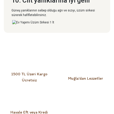
10. Cilt yanıklarına iyi gelir
Güneş yanıklarının sebep olduğu ağrı ve sızıyı, üzüm sirkesi
sürerek hafifletebilirsiniz.
Bu ürüne ilk yorumu siz yapın!
Yorum Yaz
1500 TL Üzeri Kargo
Muğla'dan Lezzetler
Ücretsiz
Havale Eft veya Kredi