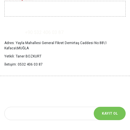
İLETİŞİM
+90 532 406 03 87
Adres: Yayla Mahallesi General Fikret Demirtaş Caddesi No:88\1
Kafaca\MUĞLA
Yetkili: Taner BOZKURT
İletişim: 0532 406 03 87
YENİ HABERLERİ
KAÇIRMAYIN
Bizimle iletişimde kalın! Size özel bildirimler için mail adresinizi girin
KAYIT OL