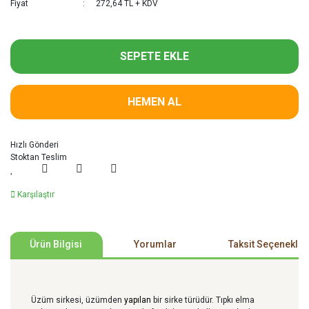
Fiyat
272,64 TL + KDV
SEPETE EKLE
HEMEN AL
Hızlı Gönderi
Stoktan Teslim
Karşılaştır
Ürün Bilgisi
Yorumlar
Taksit Seçenekler
Üzüm sirkesi, üzümden
yapılan
bir sirke türüdür. Tıpkı elma