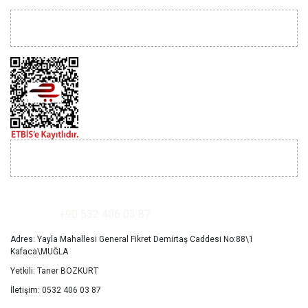
YARDIM
İLETİŞİM
+90 532 406 03 87
Adres: Yayla Mahallesi General Fikret Demirtaş Caddesi No:88\1
Kafaca\MUĞLA
Yetkili: Taner BOZKURT
İletişim: 0532 406 03 87